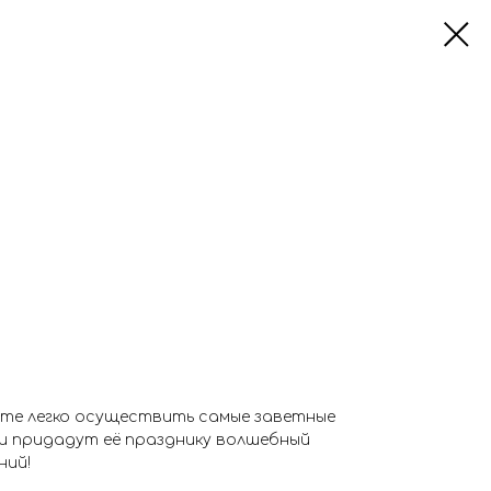
те легко осуществить самые заветные
и придадут её празднику волшебный
ний!