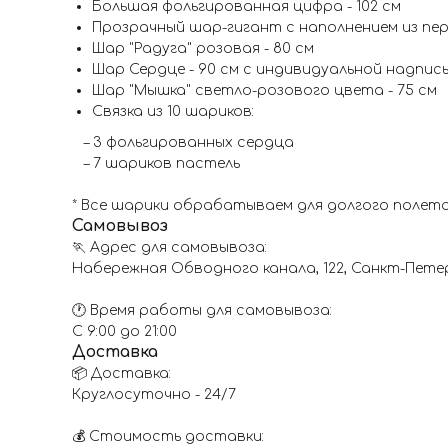
Большая фольгированная цифра - 102 см
Прозрачный шар-гигант с наполнением из пер
Шар "Радуга" розовая - 80 см
Шар Сердце - 90 см с индивидуальной надпис
Шар "Мышка" светло-розового цвета - 75 см
Связка из 10 шариков:
– 3 фольгированных сердца
– 7 шариков пастель
* Все шарики обрабатываем для долгого полета
Самовывоз
🏃 Адрес для самовывоза:
Набережная Обводного канала, 122, Санкт-Пете
🕐 Время работы для самовывоза:
С 9:00 до 21:00
Доставка
📦 Доставка:
Круглосуточно - 24/7
💰 Стоимость доставки: