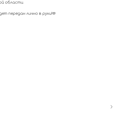
ой области.
ет передан лично в руки!🫶