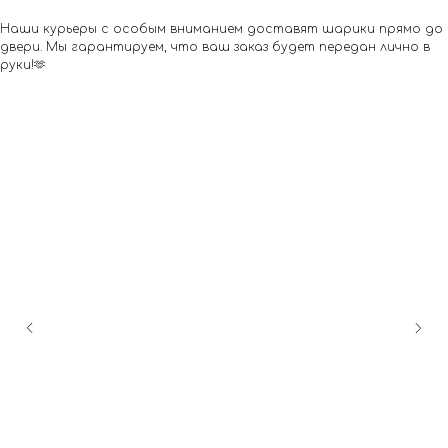
Наши курьеры с особым вниманием доставят шарики прямо до
двери. Мы гарантируем, что ваш заказ будет передан лично в
руки!🫶