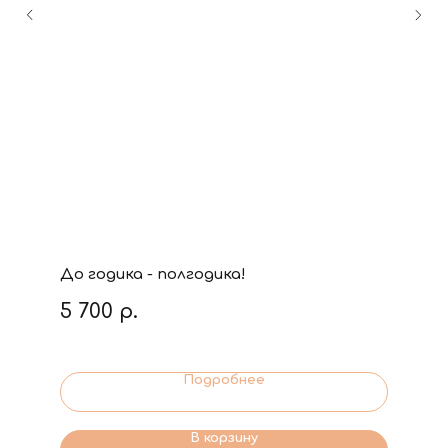
До годика - полгодика!
5 700
р.
Подробнее
В корзину