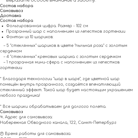
выразите особое внимание и заботу.
Состав набора
Самовывоз
Доставка
Состав набора
Фольгированная цифра. Размер - 102 см
Прозрачный шар с наполнением из лепестков гортензии
Фонтан из 10 шариков:
– 5 "стеклянных" шариков в цвете "пыльная роза" с золотым
сердечком
– 4 "стеклянных" кремовых шарика с золотым сердечком
– 1 прозрачная мини-сфера с наполнением из лепестков
гортензии
* Благодаря технологии "шар в шаре", где цветной шар
помещён внутрь прозрачного, создаётся впечатляющий
стеклянный эффект. Такой шар будет настоящим украшением
любого праздника!
* Все шарики обрабатываем для долгого полета.
Самовывоз
🏃 Адрес для самовывоза:
Набережная Обводного канала, 122, Санкт-Петербург
🕐 Время работы для самовывоза: