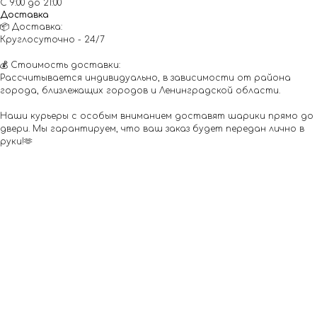
С 9:00 до 21:00
Доставка
📦 Доставка:
Круглосуточно - 24/7
💰 Стоимость доставки:
Рассчитывается индивидуально, в зависимости от района
города, близлежащих городов и Ленинградской области.
Наши курьеры с особым вниманием доставят шарики прямо до
двери. Мы гарантируем, что ваш заказ будет передан лично в
руки!🫶