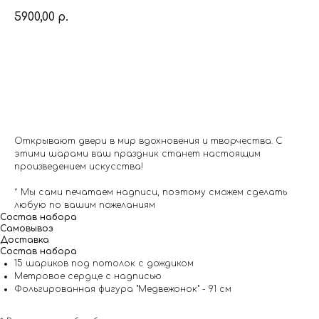
5900,00
р.
Заказать
Открывают двери в мир вдохновения и творчества. С
этими шарами ваш праздник станет настоящим
произведением искусства!
* Мы сами печатаем надписи, поэтому сможем сделать
любую по вашим пожеланиям
Состав набора
Самовывоз
Доставка
Состав набора
15 шариков под потолок с дождиком
Метровое сердце с надписью
Фольгированная фигура "Медвежонок" - 91 см