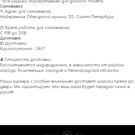
* Все шарики обрабатываем для долгого полета.
Самовывоз
🏃 Адрес для самовывоза:
Набережная Обводного канала, 122, Санкт-Петербург
🕐 Время работы для самовывоза:
С 9:00 до 21:00
Доставка
📦 Доставка:
Круглосуточно - 24/7
💰 Стоимость доставки:
Рассчитывается индивидуально, в зависимости от района
города, близлежащих городов и Ленинградской области.
Наши курьеры с особым вниманием доставят шарики прямо до
двери. Мы гарантируем, что ваш заказ будет передан лично в
руки!🫶