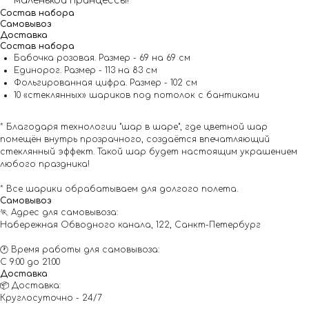
маленькой принцессы!
Состав набора
Самовывоз
Доставка
Состав набора
Бабочка розовая. Размер - 69 на 69 см
Единорог. Размер - 113 на 83 см
Фольгированная цифра. Размер - 102 см
10 «стеклянных» шариков под потолок с бантиками
* Благодаря технологии "шар в шаре", где цветной шар
помещён внутрь прозрачного, создаётся впечатляющий
стеклянный эффект. Такой шар будет настоящим украшением
любого праздника!
* Все шарики обрабатываем для долгого полета.
Самовывоз
🏃 Адрес для самовывоза:
Набережная Обводного канала, 122, Санкт-Петербург
🕐 Время работы для самовывоза:
С 9:00 до 21:00
Доставка
📦 Доставка:
Круглосуточно - 24/7