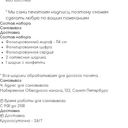
его гостей!
* Мы сами печатаем надписи, поэтому сможем
сделать любую по вашим пожеланиям
Состав набора
Самовывоз
Доставка
Состав набора
Фольгированный жираф - 114 см
Фольгированная цифра
Фольгированное сердце
2 латексных шарика
1 шарик с конфетти
* Все шарики обрабатываем для долгого полета.
Самовывоз
🏃 Адрес для самовывоза:
Набережная Обводного канала, 122, Санкт-Петербург
🕐 Время работы для самовывоза:
С 9:00 до 21:00
Доставка
📦 Доставка:
Круглосуточно - 24/7