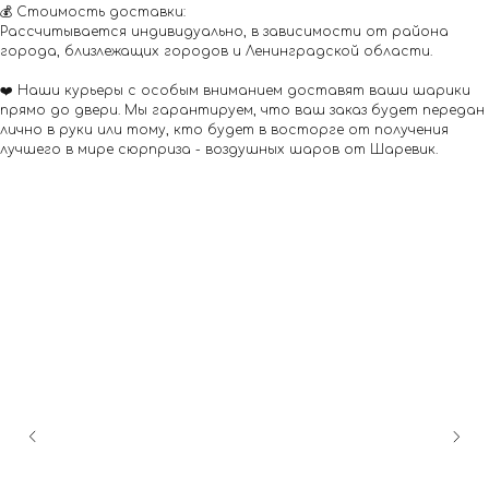
💰 Стоимость доставки:
Рассчитывается индивидуально, в зависимости от района
города, близлежащих городов и Ленинградской области.
❤️ Наши курьеры с особым вниманием доставят ваши шарики
прямо до двери. Мы гарантируем, что ваш заказ будет передан
лично в руки или тому, кто будет в восторге от получения
лучшего в мире сюрприза - воздушных шаров от Шаревик.