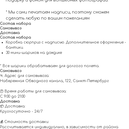
подарку и фоном для волшебных фотографий.
* Мы сами печатаем надписи, поэтому сможем
сделать любую по вашим пожеланиям
Состав набора
Самовывоз
Доставка
Состав набора
Коробка сюрприз с надписью. Дополнительное оформление -
бантики.
30 мини-шариков на дождике
* Все шарики обрабатываем для долгого полета.
Самовывоз
🏃 Адрес для самовывоза:
Набережная Обводного канала, 122, Санкт-Петербург
🕐 Время работы для самовывоза:
С 9:00 до 21:00
Доставка
📦 Доставка:
Круглосуточно - 24/7
💰 Стоимость доставки:
Рассчитывается индивидуально, в зависимости от района