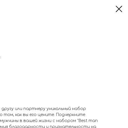
.
 другу или партнеру уникальный набор
 том, как вы его цените. Подчеркните
мужчины в вашей жизни с набором "Best man
жения благодарности и признательности на