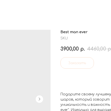
Best man ever
SKU:
3900,00
р.
4460,00
р
Заказать
Подарите своему лучшему
шаров, который говорит о
уникальность и важность 
ever". Идеально для выра