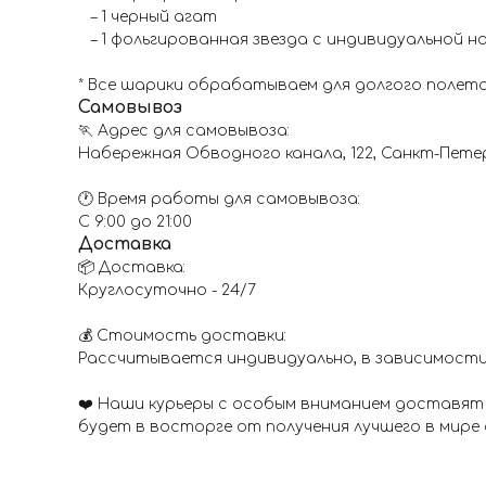
– 1 черный агат
– 1 фольгированная звезда с индивидуальной н
* Все шарики обрабатываем для долгого полета
Самовывоз
🏃 Адрес для самовывоза:
Набережная Обводного канала, 122, Санкт-Пете
🕐 Время работы для самовывоза:
С 9:00 до 21:00
Доставка
📦 Доставка:
Круглосуточно - 24/7
💰 Стоимость доставки:
Рассчитывается индивидуально, в зависимости
❤️ Наши курьеры с особым вниманием доставят 
будет в восторге от получения лучшего в мире