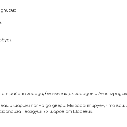
адписью
.
рбург
 от района города, близлежащих городов и Ленинградск
ваши шарики прямо до двери. Мы гарантируем, что ваш з
 сюрприза - воздушных шаров от Шаревик.