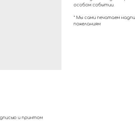
особом событии.
* Мы сами печатаем надп
пожеланиям
адписью и принтом