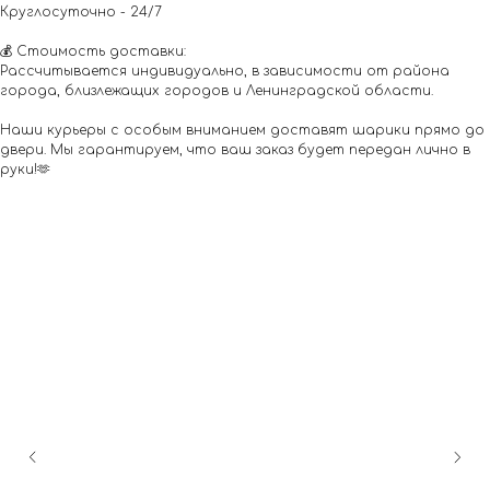
Круглосуточно - 24/7
💰 Стоимость доставки:
Рассчитывается индивидуально, в зависимости от района
города, близлежащих городов и Ленинградской области.
Наши курьеры с особым вниманием доставят шарики прямо до
двери. Мы гарантируем, что ваш заказ будет передан лично в
руки!🫶