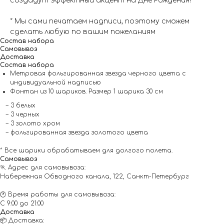
создадут эффектный акцент на Дне Рождения!
* Мы сами печатаем надписи, поэтому сможем
сделать любую по вашим пожеланиям
Состав набора
Самовывоз
Доставка
Состав набора
Метровая фольгированная звезда черного цвета с
индивидуальной надписью
Фонтан из 10 шариков. Размер 1 шарика 30 см
– 3 белых
– 3 черных
– 3 золото хром
– фольгированная звезда золотого цвета
* Все шарики обрабатываем для долгого полета.
Самовывоз
🏃 Адрес для самовывоза:
Набережная Обводного канала, 122, Санкт-Петербург
🕐 Время работы для самовывоза:
С 9:00 до 21:00
Доставка
📦 Доставка: