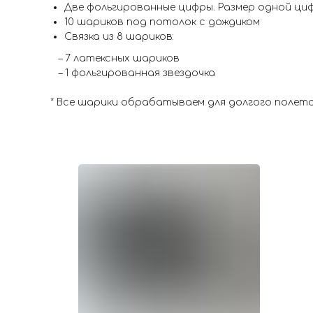
Две фольгированные цифры. Размер одной цифр
10 шариков под потолок с дождиком
Связка из 8 шариков:
– 7 латексных шариков
– 1 фольгированная звездочка
* Все шарики обрабатываем для долгого полета