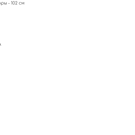
ы - 102 см
.