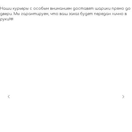
Наши курьеры с особым вниманием доставят шарики прямо до
двери. Мы гарантируем, что ваш заказ будет передан лично в
руки!🫶