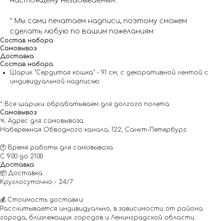
настоящему незабываемым.
* Мы сами печатаем надписи, поэтому сможем
сделать любую по вашим пожеланиям
Состав набора
Самовывоз
Доставка
Состав набора
Шарик "Сердитая кошка" - 91 см, с декоративной лентой с
индивидуальной надписью
* Все шарики обрабатываем для долгого полета.
Самовывоз
🏃 Адрес для самовывоза:
Набережная Обводного канала, 122, Санкт-Петербург
🕐 Время работы для самовывоза:
С 9:00 до 21:00
Доставка
📦 Доставка:
Круглосуточно - 24/7
💰 Стоимость доставки:
Рассчитывается индивидуально, в зависимости от района
города, близлежащих городов и Ленинградской области.