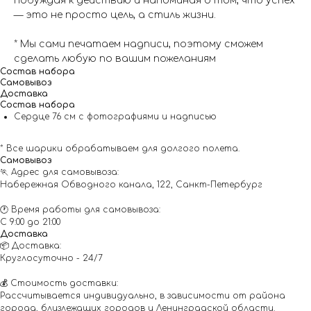
побуждая к действию и напоминая о том, что успех
— это не просто цель, а стиль жизни.
* Мы сами печатаем надписи, поэтому сможем
сделать любую по вашим пожеланиям
Состав набора
Самовывоз
Доставка
Состав набора
Сердце 76 см с фотографиями и надписью
* Все шарики обрабатываем для долгого полета.
Самовывоз
🏃 Адрес для самовывоза:
Набережная Обводного канала, 122, Санкт-Петербург
🕐 Время работы для самовывоза:
С 9:00 до 21:00
Доставка
📦 Доставка:
Круглосуточно - 24/7
💰 Стоимость доставки:
Рассчитывается индивидуально, в зависимости от района
города, близлежащих городов и Ленинградской области.