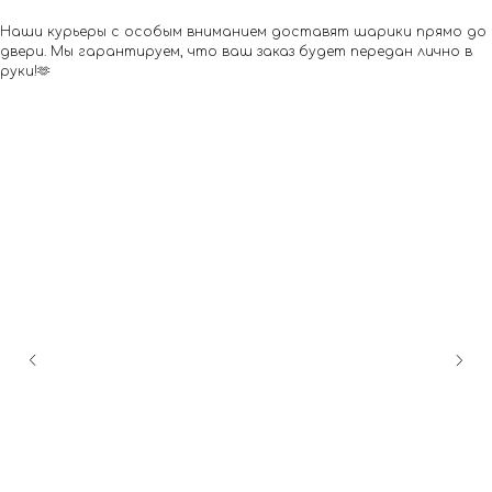
Наши курьеры с особым вниманием доставят шарики прямо до
двери. Мы гарантируем, что ваш заказ будет передан лично в
руки!🫶