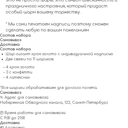
это не просто шары, это символ изысканности и
праздничного настроения, который придаст
особый шарм вашему торжеству.
* Мы сами печатаем надписи, поэтому сможем
сделать любую по вашим пожеланиям
Состав набора
Самовывоз
Доставка
Состав набора
Шар-гигант хром золото с индивидуальной надписью
Две связки по 11 шариков:
– 4 хром золото
– 3 с конфетти
– 4 латексных
*Все шарики обрабатываем для долгого полета.
Самовывоз
🏃 Адрес для самовывоза:
Набережная Обводного канала, 122, Санкт-Петербург
🕐 Время работы для самовывоза:
С 9:00 до 21:00
Доставка
📦 Доставка: