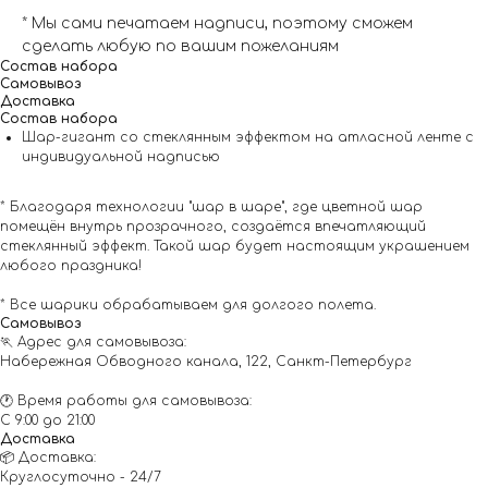
* Мы сами печатаем надписи, поэтому сможем
сделать любую по вашим пожеланиям
Состав набора
Самовывоз
Доставка
Состав набора
Шар-гигант со стеклянным эффектом на атласной ленте с
индивидуальной надписью
* Благодаря технологии "шар в шаре", где цветной шар
помещён внутрь прозрачного, создаётся впечатляющий
стеклянный эффект. Такой шар будет настоящим украшением
любого праздника!
* Все шарики обрабатываем для долгого полета.
Самовывоз
🏃 Адрес для самовывоза:
Набережная Обводного канала, 122, Санкт-Петербург
🕐 Время работы для самовывоза:
С 9:00 до 21:00
Доставка
📦 Доставка:
Круглосуточно - 24/7