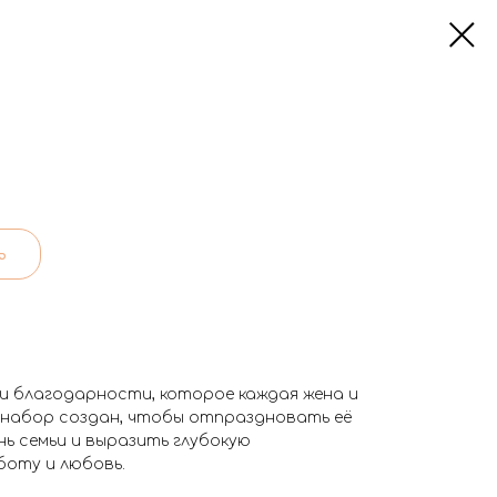
ь
 и благодарности, которое каждая жена и
набор создан, чтобы отпраздновать её
нь семьи и выразить глубокую
боту и любовь.