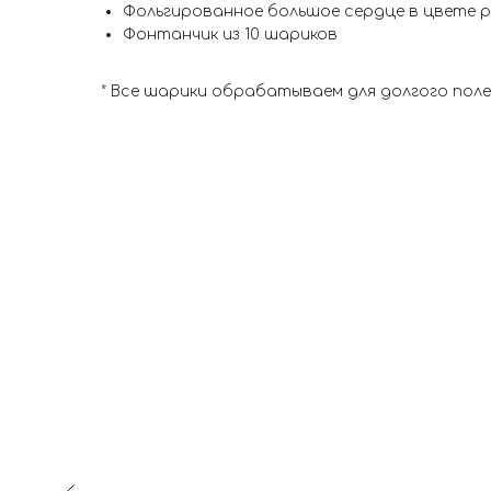
Фольгированное большое сердце в цвете ро
Фонтанчик из 10 шариков
* Все шарики обрабатываем для долгого пол