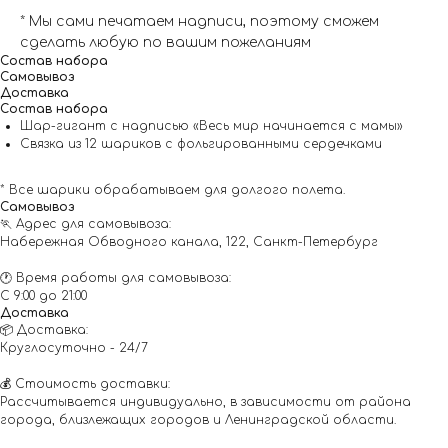
* Мы сами печатаем надписи, поэтому сможем
сделать любую по вашим пожеланиям
Состав набора
Самовывоз
Доставка
Состав набора
Шар-гигант с надписью «Весь мир начинается с мамы»
Связка из 12 шариков с фольгированными сердечками
* Все шарики обрабатываем для долгого полета.
Самовывоз
🏃 Адрес для самовывоза:
Набережная Обводного канала, 122, Санкт-Петербург
🕐 Время работы для самовывоза:
С 9:00 до 21:00
Доставка
📦 Доставка:
Круглосуточно - 24/7
💰 Стоимость доставки:
Рассчитывается индивидуально, в зависимости от района
города, близлежащих городов и Ленинградской области.