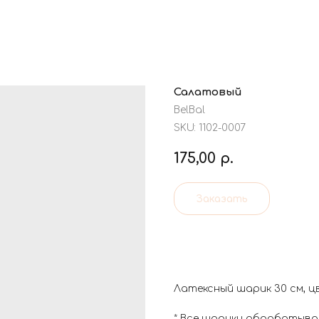
Салатовый
BelBal
SKU:
1102-0007
175,00
р.
Заказать
Латексный шарик 30 см, 
* Все шарики обрабатывае