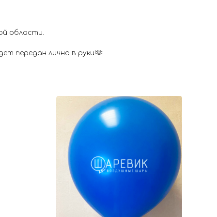
ой области.
ет передан лично в руки!🫶