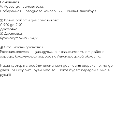
Самовывоз
🏃 Адрес для самовывоза:
Набережная Обводного канала, 122, Санкт-Петербург
🕐 Время работы для самовывоза:
С 9:00 до 21:00
Доставка
📦 Доставка:
Круглосуточно - 24/7
💰 Стоимость доставки:
Рассчитывается индивидуально, в зависимости от района
города, близлежащих городов и Ленинградской области.
Наши курьеры с особым вниманием доставят шарики прямо до
двери. Мы гарантируем, что ваш заказ будет передан лично в
руки!🫶