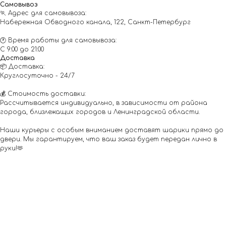
Самовывоз
🏃 Адрес для самовывоза:
Набережная Обводного канала, 122, Санкт-Петербург
🕐 Время работы для самовывоза:
С 9:00 до 21:00
Доставка
📦 Доставка:
Круглосуточно - 24/7
💰 Стоимость доставки:
Рассчитывается индивидуально, в зависимости от района
города, близлежащих городов и Ленинградской области.
Наши курьеры с особым вниманием доставят шарики прямо до
двери. Мы гарантируем, что ваш заказ будет передан лично в
руки!🫶