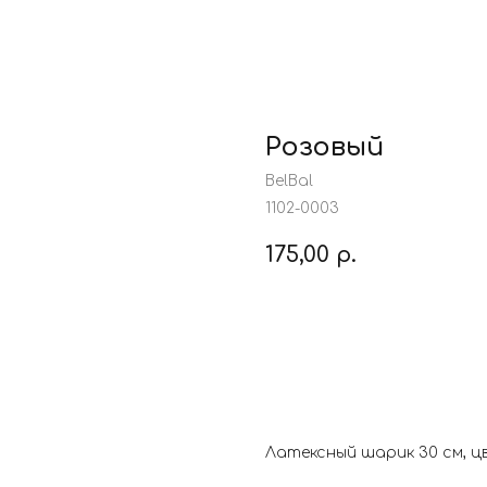
Розовый
BelBal
1102-0003
175,00
р.
Заказать
Латексный шарик 30 см, 