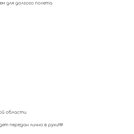
м для долгого полета.
ой области.
ет передан лично в руки!🫶