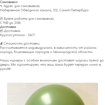
Самовывоз
🏃 Адрес для самовывоза:
Набережная Обводного канала, 122, Санкт-Петербург
🕐 Время работы для самовывоза:
С 9:00 до 21:00
Доставка
📦 Доставка:
Круглосуточно - 24/7
💰 Стоимость доставки:
Рассчитывается индивидуально, в зависимости от района
города, близлежащих городов и Ленинградской области.
Наши курьеры с особым вниманием доставят шарики прямо до
двери. Мы гарантируем, что ваш заказ будет передан лично в
руки!🫶