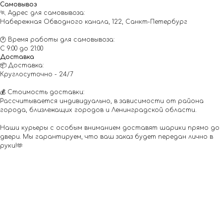
Самовывоз
🏃 Адрес для самовывоза:
Набережная Обводного канала, 122, Санкт-Петербург
🕐 Время работы для самовывоза:
С 9:00 до 21:00
Доставка
📦 Доставка:
Круглосуточно - 24/7
💰 Стоимость доставки:
Рассчитывается индивидуально, в зависимости от района
города, близлежащих городов и Ленинградской области.
Наши курьеры с особым вниманием доставят шарики прямо до
двери. Мы гарантируем, что ваш заказ будет передан лично в
руки!🫶