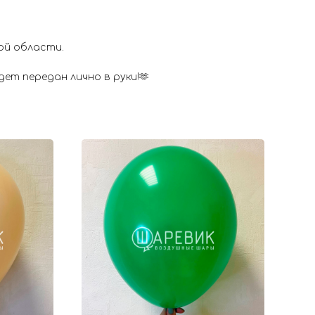
ой области.
ет передан лично в руки!🫶