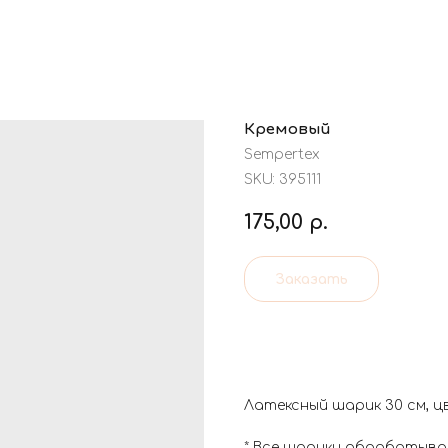
Кремовый
Sempertex
SKU:
395111
175,00
р.
Заказать
Латексный шарик 30 см, ц
* Все шарики обрабатывае