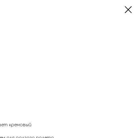
вет кремовый
м для долгого полета.