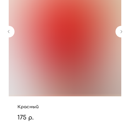
Красный
175
р.