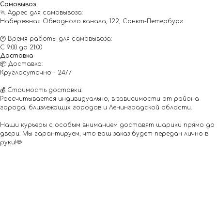
Самовывоз
🏃 Адрес для самовывоза:
Набережная Обводного канала, 122, Санкт-Петербург
🕐 Время работы для самовывоза:
С 9:00 до 21:00
Доставка
📦 Доставка:
Круглосуточно - 24/7
💰 Стоимость доставки:
Рассчитывается индивидуально, в зависимости от района
города, близлежащих городов и Ленинградской области.
Наши курьеры с особым вниманием доставят шарики прямо до
двери. Мы гарантируем, что ваш заказ будет передан лично в
руки!🫶