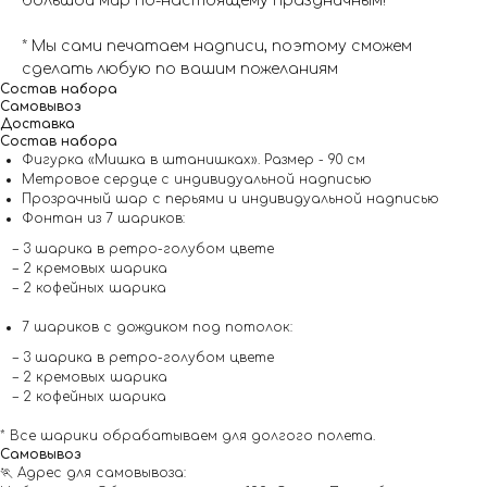
большой мир по-настоящему праздничным!
* Мы сами печатаем надписи, поэтому сможем
сделать любую по вашим пожеланиям
Состав набора
Самовывоз
Доставка
Состав набора
Фигурка «Мишка в штанишках». Размер - 90 см
Метровое сердце с индивидуальной надписью
Прозрачный шар с перьями и индивидуальной надписью
Фонтан из 7 шариков:
– 3 шарика в ретро-голубом цвете
– 2 кремовых шарика
– 2 кофейных шарика
7 шариков с дождиком под потолок:
– 3 шарика в ретро-голубом цвете
– 2 кремовых шарика
– 2 кофейных шарика
* Все шарики обрабатываем для долгого полета.
Самовывоз
🏃 Адрес для самовывоза: