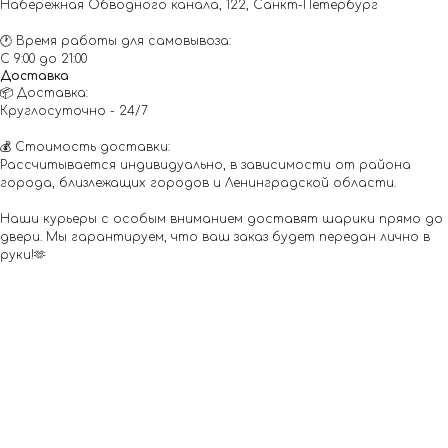
Набережная Обводного канала, 122, Санкт-Петербург
🕐 Время работы для самовывоза:
С 9:00 до 21:00
Доставка
📦 Доставка:
Круглосуточно - 24/7
💰 Стоимость доставки:
Рассчитывается индивидуально, в зависимости от района
города, близлежащих городов и Ленинградской области.
Наши курьеры с особым вниманием доставят шарики прямо до
двери. Мы гарантируем, что ваш заказ будет передан лично в
руки!🫶