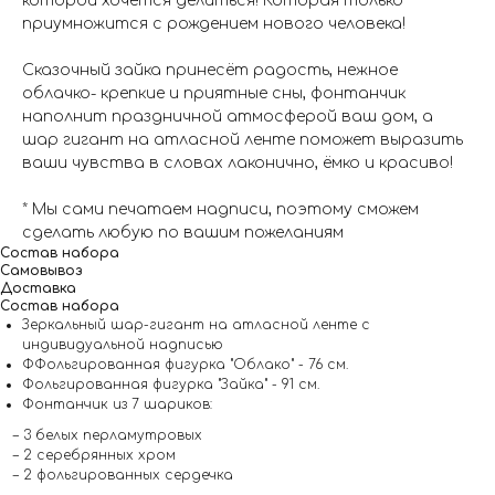
которой хочется делиться! Которая только
приумножится с рождением нового человека!
Сказочный зайка принесёт радость, нежное
облачко- крепкие и приятные сны, фонтанчик
наполнит праздничной атмосферой ваш дом, а
шар гигант на атласной ленте поможет выразить
ваши чувства в словах лаконично, ёмко и красиво!
* Мы сами печатаем надписи, поэтому сможем
сделать любую по вашим пожеланиям
Состав набора
Самовывоз
Доставка
Состав набора
Зеркальный шар-гигант на атласной ленте с
индивидуальной надписью
ФФольгированная фигурка "Облако" - 76 см.
Фольгированная фигурка "Зайка" - 91 см.
Фонтанчик из 7 шариков:
– 3 белых перламутровых
– 2 серебрянных хром
– 2 фольгированных сердечка