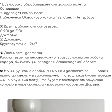
* Все шарики обрабатываем для долгого полета.
Самовывоз
🏃 Адрес для самовывоза:
Набережная Обводного канала, 122, Санкт-Петербург
🕐 Время работы для самовывоза:
С 9:00 до 21:00
Доставка
📦 Доставка:
Круглосуточно - 24/7
💰 Стоимость доставки:
Рассчитывается индивидуально, в зависимости от района
города, близлежащих городов и Ленинградской области.
❤️ Наши курьеры с особым вниманием доставят ваши шарики
прямо до двери. Мы гарантируем, что ваш заказ будет передан
лично в руки или тому, кто будет в восторге от получения
лучшего в мире сюрприза - воздушных шаров от Шаревик.