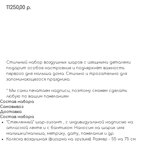
11250,00
р.
Заказать
Стильный набор воздушных шаров с изящными деталями
подарит особое настроение и подчеркнёт важность
первого дня малыша дома. Стильно и трогательно для
запоминающегося праздника.
* Мы сами печатаем надписи, поэтому сможем сделать
любую по вашим пожеланиям
Состав набора
Самовывоз
Доставка
Состав набора
"Стеклянный" шар-гигант , с индивидуальной надписью на
атласной ленте и с бантиком. Наносим на шарик имя
малышки/малыша, метрику, дату, пожелание и др.
Коляска воздушная (фигурка на грузике). Размер - 55 на 75 см.