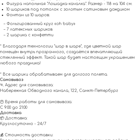
Фигура напольная "Лошадка-качалка". Размер - 118 на 104 см.
10 шариков под потолок с золотым сатиновым дождиком
Фонтан из 10 шаров:
– Фольгированный круг «oh baby»
– 7 латексных шариков
– 2 шарика с конфетти
* Благодаря технологии "шар в шаре", где цветной шар
помещён внутрь прозрачного, создаётся впечатляющий
стеклянный эффект. Такой шар будет настоящим украшением
любого праздника!
* Все шарики обрабатываем для долгого полета.
Самовывоз
🏃 Адрес для самовывоза:
Набережная Обводного канала, 122, Санкт-Петербург
🕐 Время работы для самовывоза:
С 9:00 до 21:00
Доставка
📦 Доставка:
Круглосуточно - 24/7
💰 Стоимость доставки: