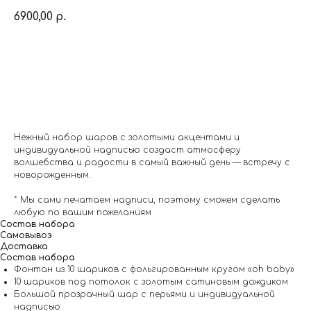
6900,00
р.
Заказать
Нежный набор шаров с золотыми акцентами и
индивидуальной надписью создаст атмосферу
волшебства и радости в самый важный день — встречу с
новорожденным.
* Мы сами печатаем надписи, поэтому сможем сделать
любую по вашим пожеланиям
Состав набора
Самовывоз
Доставка
Состав набора
Фонтан из 10 шариков с фольгированным кругом «oh baby»
10 шариков под потолок с золотым сатиновым дождиком
Большой прозрачный шар с перьями и индивидуальной
надписью