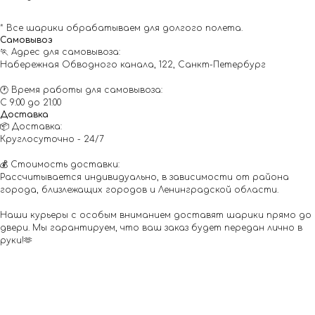
* Все шарики обрабатываем для долгого полета.
Самовывоз
🏃 Адрес для самовывоза:
Набережная Обводного канала, 122, Санкт-Петербург
🕐 Время работы для самовывоза:
С 9:00 до 21:00
Доставка
📦 Доставка:
Круглосуточно - 24/7
💰 Стоимость доставки:
Рассчитывается индивидуально, в зависимости от района
города, близлежащих городов и Ленинградской области.
Наши курьеры с особым вниманием доставят шарики прямо до
двери. Мы гарантируем, что ваш заказ будет передан лично в
руки!🫶