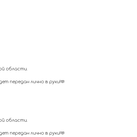
ой области.
ет передан лично в руки!🫶
ой области.
ет передан лично в руки!🫶