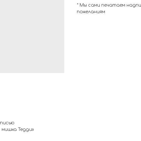
* Мы сами печатаем надп
пожеланиям
дписью
 мишка Тедди»