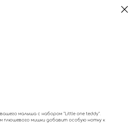
ашего малыша с набором "Little one teddy".
м плюшевого мишки добавит особую нотку к