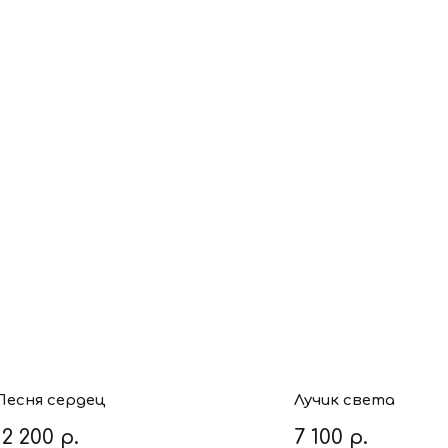
Песня сердец
Лучик света
12 200
р.
7 100
р.