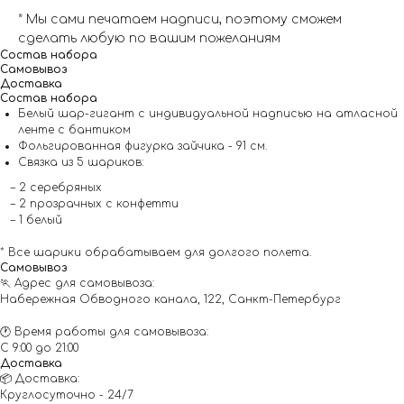
* Мы сами печатаем надписи, поэтому сможем
сделать любую по вашим пожеланиям
Состав набора
Самовывоз
Доставка
Состав набора
Белый шар-гигант с индивидуальной надписью на атласной
ленте с бантиком
Фольгированная фигурка зайчика - 91 см.
Связка из 5 шариков:
– 2 серебряных
– 2 прозрачных с конфетти
– 1 белый
* Все шарики обрабатываем для долгого полета.
Самовывоз
🏃 Адрес для самовывоза:
Набережная Обводного канала, 122, Санкт-Петербург
🕐 Время работы для самовывоза:
С 9:00 до 21:00
Доставка
📦 Доставка:
Круглосуточно - 24/7