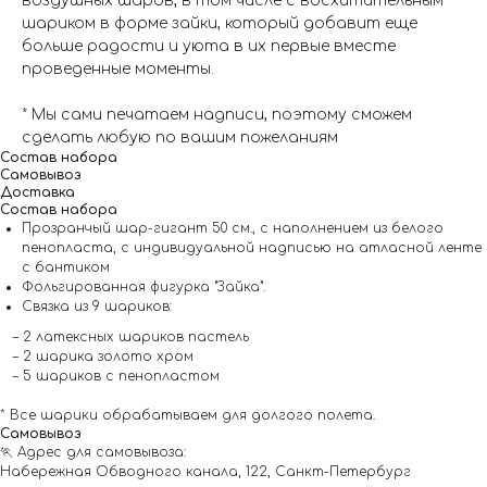
воздушных шаров, в том числе с восхитительным
шариком в форме зайки, который добавит еще
больше радости и уюта в их первые вместе
проведенные моменты.
* Мы сами печатаем надписи, поэтому сможем
сделать любую по вашим пожеланиям
Состав набора
Самовывоз
Доставка
Состав набора
Прозранчый шар-гигант 50 см., с наполнением из белого
пенопласта, с индивидуальной надписью на атласной ленте
с бантиком
Фольгированная фигурка "Зайка".
Связка из 9 шариков:
– 2 латексных шариков пастель
– 2 шарика золото хром
– 5 шариков с пенопластом
* Все шарики обрабатываем для долгого полета.
Самовывоз
🏃 Адрес для самовывоза:
Набережная Обводного канала, 122, Санкт-Петербург