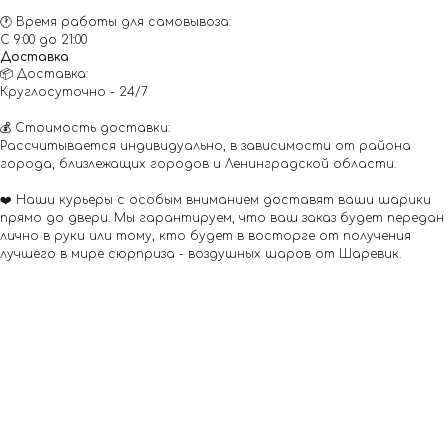
🕐 Время работы для самовывоза:
С 9:00 до 21:00
Доставка
📦 Доставка:
Круглосуточно - 24/7
💰 Стоимость доставки:
Рассчитывается индивидуально, в зависимости от района
города, близлежащих городов и Ленинградской области.
❤️ Наши курьеры с особым вниманием доставят ваши шарики
прямо до двери. Мы гарантируем, что ваш заказ будет передан
лично в руки или тому, кто будет в восторге от получения
лучшего в мире сюрприза - воздушных шаров от Шаревик.