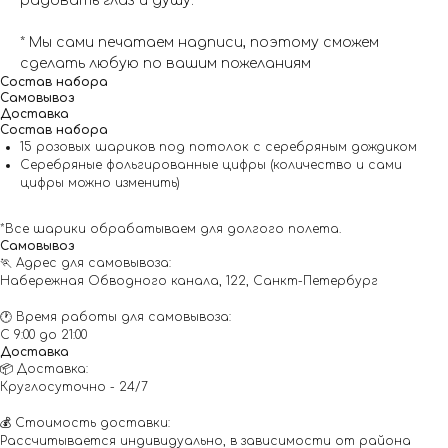
радовать глаз и душу.
* Мы сами печатаем надписи, поэтому сможем
сделать любую по вашим пожеланиям
Состав набора
Самовывоз
Доставка
Состав набора
15 розовых шариков под потолок с серебряным дождиком
Серебряные фольгированные цифры (количество и сами
цифры можно изменить)
*Все шарики обрабатываем для долгого полета.
Самовывоз
🏃 Адрес для самовывоза:
Набережная Обводного канала, 122, Санкт-Петербург
🕐 Время работы для самовывоза:
С 9:00 до 21:00
Доставка
📦 Доставка:
Круглосуточно - 24/7
💰 Стоимость доставки:
Рассчитывается индивидуально, в зависимости от района