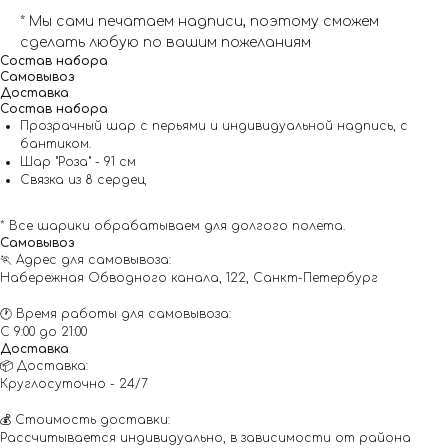
* Мы сами печатаем надписи, поэтому сможем
сделать любую по вашим пожеланиям
Состав набора
Самовывоз
Доставка
Состав набора
Прозрачный шар с перьями и индивидуальной надпись, с
бантиком.
Шар "Роза" - 91 см
Связка из 8 сердец
* Все шарики обрабатываем для долгого полета.
Самовывоз
🏃 Адрес для самовывоза:
Набережная Обводного канала, 122, Санкт-Петербург
🕐 Время работы для самовывоза:
С 9:00 до 21:00
Доставка
📦 Доставка:
Круглосуточно - 24/7
💰 Стоимость доставки:
Рассчитывается индивидуально, в зависимости от района