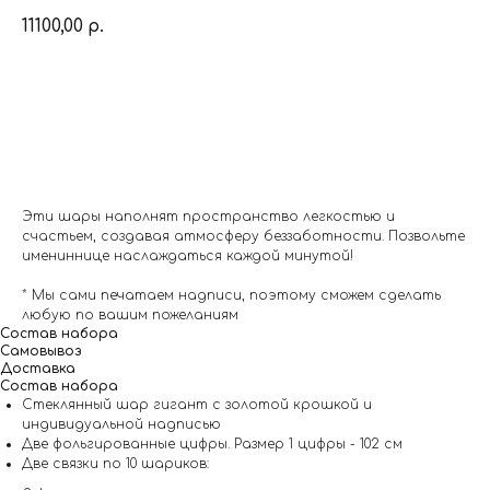
11100,00
р.
Заказать
Эти шары наполнят пространство легкостью и
счастьем, создавая атмосферу беззаботности. Позвольте
имениннице наслаждаться каждой минутой!
* Мы сами печатаем надписи, поэтому сможем сделать
любую по вашим пожеланиям
Состав набора
Самовывоз
Доставка
Состав набора
Стеклянный шар гигант с золотой крошкой и
индивидуальной надписью
Две фольгированные цифры. Размер 1 цифры - 102 см
Две связки по 10 шариков: