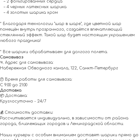
– 2 фольгированных сердца
– 4 черных латексных шарика
– 4 золотых шарика хром
* Благодаря технологии "шар в шаре", где цветной шар
помещён внутрь прозрачного, создаётся впечатляющий
стеклянный эффект. Такой шар будет настоящим украшением
любого праздника!
* Все шарики обрабатываем для долгого полета.
Самовывоз
🏃 Адрес для самовывоза:
Набережная Обводного канала, 122, Санкт-Петербург
🕐 Время работы для самовывоза:
С 9:00 до 21:00
Доставка
📦 Доставка:
Круглосуточно - 24/7
💰 Стоимость доставки:
Рассчитывается индивидуально, в зависимости от района
города, близлежащих городов и Ленинградской области.
Наши курьеры с особым вниманием доставят шарики прямо до