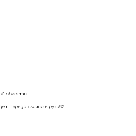
ой области.
ет передан лично в руки!🫶