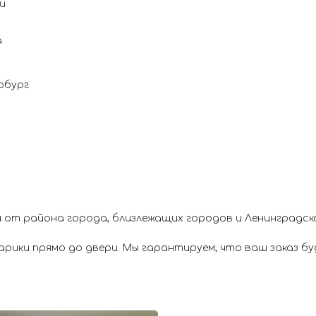
и
а
рбург
 от района города, близлежащих городов и Ленинградск
ики прямо до двери. Мы гарантируем, что ваш заказ буд