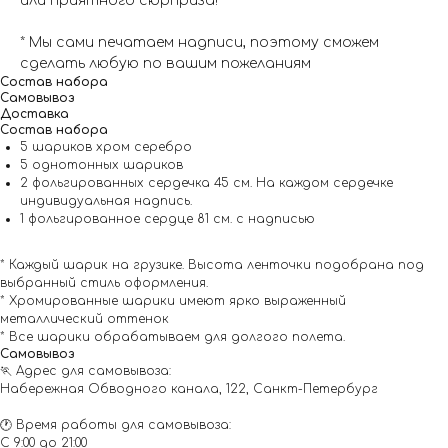
или приятного сюрприза!
* Мы сами печатаем надписи, поэтому сможем
сделать любую по вашим пожеланиям
Состав набора
Самовывоз
Доставка
Состав набора
5 шариков хром серебро
5 однотонных шариков
2 фольгированных сердечка 45 см. На каждом сердечке
индивидуальная надпись.
1 фольгированное сердце 81 см. с надписью
* Каждый шарик на грузике. Высота ленточки подобрана под
выбранный стиль оформления.
* Хромированные шарики имеют ярко выраженный
металлический оттенок
* Все шарики обрабатываем для долгого полета.
Самовывоз
🏃 Адрес для самовывоза:
Набережная Обводного канала, 122, Санкт-Петербург
🕐 Время работы для самовывоза:
С 9:00 до 21:00