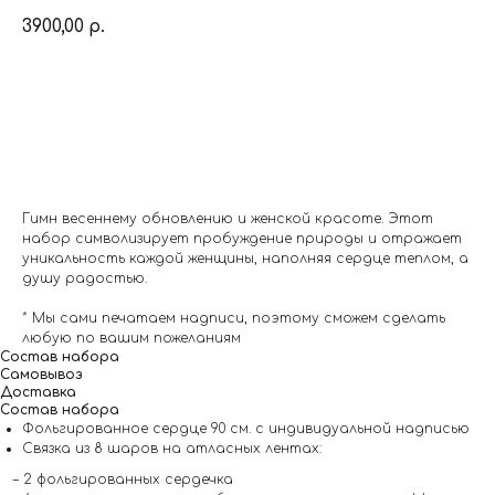
3900,00
р.
Заказать
Гимн весеннему обновлению и женской красоте. Этот
набор символизирует пробуждение природы и отражает
уникальность каждой женщины, наполняя сердце теплом, а
душу радостью.
* Мы сами печатаем надписи, поэтому сможем сделать
любую по вашим пожеланиям
Состав набора
Самовывоз
Доставка
Состав набора
Фольгированное сердце 90 см. с индивидуальной надписью
Связка из 8 шаров на атласных лентах:
– 2 фольгированных сердечка