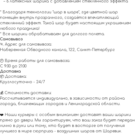
– 6 латексных шарика с добавлением стеклянного эффекта
* Благодаря технологии "шар в шаре", где цветной шар
помещён внутрь прозрачного, создаётся впечатляющий
стеклянный эффект. Такой шар будет настоящим украшением
любого праздника!
* Все шарики обрабатываем для долгого полета.
Самовывоз
🏃 Адрес для самовывоза:
Набережная Обводного канала, 122, Санкт-Петербург
🕐 Время работы для самовывоза:
С 9:00 до 21:00
Доставка
📦 Доставка:
Круглосуточно - 24/7
💰 Стоимость доставки:
Рассчитывается индивидуально, в зависимости от района
города, близлежащих городов и Ленинградской области.
❤️ Наши курьеры с особым вниманием доставят ваши шарики
прямо до двери. Мы гарантируем, что ваш заказ будет передан
лично в руки или тому, кто будет в восторге от получения
лучшего в мире сюрприза - воздушных шаров от Шаревик.