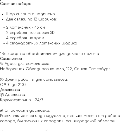
Состав набора
Шар гигант с надписью
Две связки по 12 шариков:
– 2 латексных - 45 см
– 2 серебрянные сферы 3D
– 4 серебряных хром
– 4 стандартных латексных шарика
*Все шарики обрабатываем для долгого полета.
Самовывоз
🏃 Адрес для самовывоза:
Набережная Обводного канала, 122, Санкт-Петербург
🕐 Время работы для самовывоза:
С 9:00 до 21:00
Доставка
📦 Доставка:
Круглосуточно - 24/7
💰 Стоимость доставки:
Рассчитывается индивидуально, в зависимости от района
города, близлежащих городов и Ленинградской области.