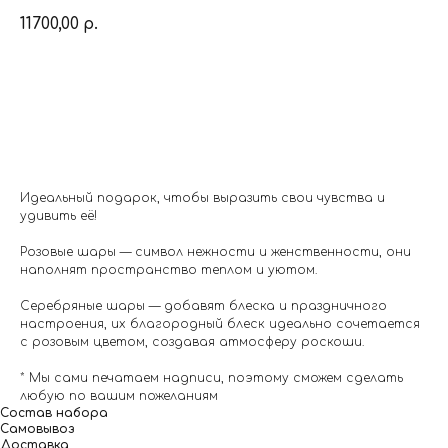
11700,00
р.
Заказать
Идеальный подарок, чтобы выразить свои чувства и
удивить её!
Розовые шары — символ нежности и женственности, они
наполнят пространство теплом и уютом.
Серебряные шары — добавят блеска и праздничного
настроения, их благородный блеск идеально сочетается
с розовым цветом, создавая атмосферу роскоши.
* Мы сами печатаем надписи, поэтому сможем сделать
любую по вашим пожеланиям
Состав набора
Самовывоз
Доставка