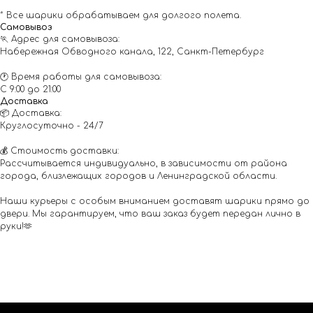
* Все шарики обрабатываем для долгого полета.
Самовывоз
🏃 Адрес для самовывоза:
Набережная Обводного канала, 122, Санкт-Петербург
🕐 Время работы для самовывоза:
С 9:00 до 21:00
Доставка
📦 Доставка:
Круглосуточно - 24/7
💰 Стоимость доставки:
Рассчитывается индивидуально, в зависимости от района
города, близлежащих городов и Ленинградской области.
Наши курьеры с особым вниманием доставят шарики прямо до
двери. Мы гарантируем, что ваш заказ будет передан лично в
руки!🫶