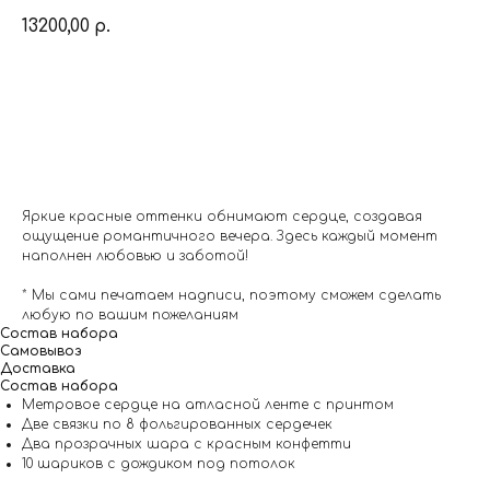
13200,00
р.
Заказать
Яркие красные оттенки обнимают сердце, создавая
ощущение романтичного вечера. Здесь каждый момент
наполнен любовью и заботой!
* Мы сами печатаем надписи, поэтому сможем сделать
любую по вашим пожеланиям
Состав набора
Самовывоз
Доставка
Состав набора
Метровое сердце на атласной ленте с принтом
Две связки по 8 фольгированных сердечек
Два прозрачных шара с красным конфетти
10 шариков с дождиком под потолок