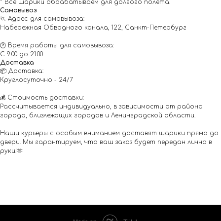
* Все шарики обрабатываем для долгого полета.
Самовывоз
🏃 Адрес для самовывоза:
Набережная Обводного канала, 122, Санкт-Петербург
🕐 Время работы для самовывоза:
С 9:00 до 21:00
Доставка
📦 Доставка:
Круглосуточно - 24/7
💰 Стоимость доставки:
Рассчитывается индивидуально, в зависимости от района
города, близлежащих городов и Ленинградской области.
Наши курьеры с особым вниманием доставят шарики прямо до
двери. Мы гарантируем, что ваш заказ будет передан лично в
руки!🫶