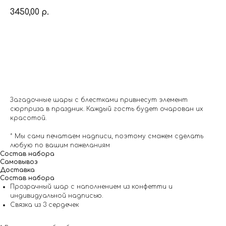
3450,00
р.
Заказать
Загадочные шары с блестками привнесут элемент
сюрприза в праздник. Каждый гость будет очарован их
красотой.
* Мы сами печатаем надписи, поэтому сможем сделать
любую по вашим пожеланиям
Состав набора
Самовывоз
Доставка
Состав набора
Прозрачный шар с наполнением из конфетти и
индивидуальной надписью.
Связка из 3 сердечек