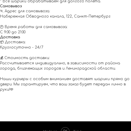
* Все шарики обрабатываем для долгого полета.
Самовывоз
🏃 Адрес для самовывоза:
Набережная Обводного канала, 122, Санкт-Петербург
🕐 Время работы для самовывоза:
С 9:00 до 21:00
Доставка
📦 Доставка:
Круглосуточно - 24/7
💰 Стоимость доставки:
Рассчитывается индивидуально, в зависимости от района
города, близлежащих городов и Ленинградской области.
Наши курьеры с особым вниманием доставят шарики прямо до
двери. Мы гарантируем, что ваш заказ будет передан лично в
руки!🫶