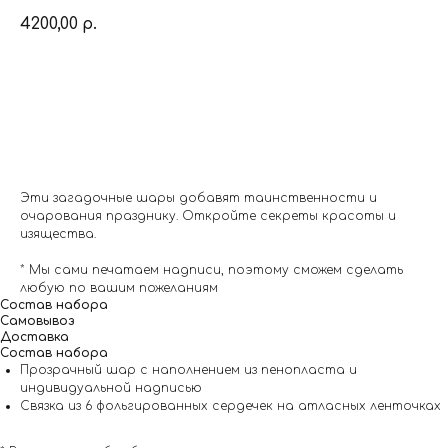
4200,00
р.
Заказать
Эти загадочные шары добавят таинственности и
очарования празднику. Откройте секреты красоты и
изящества.
* Мы сами печатаем надписи, поэтому сможем сделать
любую по вашим пожеланиям
Состав набора
Самовывоз
Доставка
Состав набора
Прозрачный шар с наполнением из пенопласта и
индивидуальной надписью
Связка из 6 фольгированных сердечек на атласных ленточках