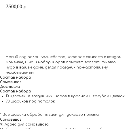
7500,00
р.
Заказать
Новый год полон волшебства, которое оживает в каждом
моменте, и наш набор шаров поможет воплотить это
чудо в вашем доме, делая праздник по-настоящему
незабываемым.
Состав набора
Самовывоз
Доставка
Состав набора
10 цепочек из воздушных шаров в красном и голубом цветах
70 шариков под потолок
* Все шарики обрабатываем для долгого полета.
Самовывоз
🏃 Адрес для самовывоза: