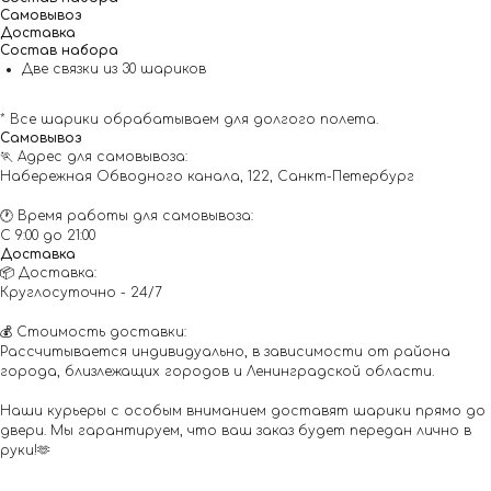
Самовывоз
Доставка
Состав набора
Две связки из 30 шариков
* Все шарики обрабатываем для долгого полета.
Самовывоз
🏃 Адрес для самовывоза:
Набережная Обводного канала, 122, Санкт-Петербург
🕐 Время работы для самовывоза:
С 9:00 до 21:00
Доставка
📦 Доставка:
Круглосуточно - 24/7
💰 Стоимость доставки:
Рассчитывается индивидуально, в зависимости от района
города, близлежащих городов и Ленинградской области.
Наши курьеры с особым вниманием доставят шарики прямо до
двери. Мы гарантируем, что ваш заказ будет передан лично в
руки!🫶