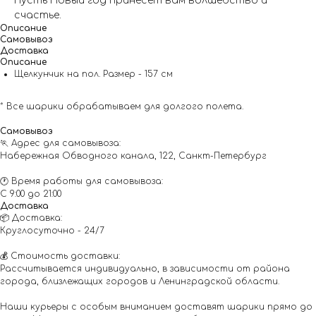
Пусть Новый год принесет вам волшебство и
счастье.
Описание
Самовывоз
Доставка
Описание
Щелкунчик на пол. Размер - 157 см
* Все шарики обрабатываем для долгого полета.
Самовывоз
🏃 Адрес для самовывоза:
Набережная Обводного канала, 122, Санкт-Петербург
🕐 Время работы для самовывоза:
С 9:00 до 21:00
Доставка
📦 Доставка:
Круглосуточно - 24/7
💰 Стоимость доставки:
Рассчитывается индивидуально, в зависимости от района
города, близлежащих городов и Ленинградской области.
Наши курьеры с особым вниманием доставят шарики прямо до