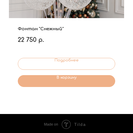
Фонтан "Снежный"
22 750
р.
Подробнее
В корзину
Tilda
Made on