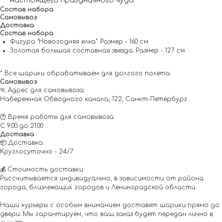
настоящего праздничного чуда.
Состав набора
Самовывоз
Доставка
Состав набора
Фигура "Новогодняя елка". Размер - 160 см
Золотая большая составная звезда. Размер - 127 см
* Все шарики обрабатываем для долгого полета.
Самовывоз
🏃 Адрес для самовывоза:
Набережная Обводного канала, 122, Санкт-Петербург
🕐 Время работы для самовывоза:
С 9:00 до 21:00
Доставка
📦 Доставка:
Круглосуточно - 24/7
💰 Стоимость доставки:
Рассчитывается индивидуально, в зависимости от района
города, близлежащих городов и Ленинградской области.
Наши курьеры с особым вниманием доставят шарики прямо до
двери. Мы гарантируем, что ваш заказ будет передан лично в