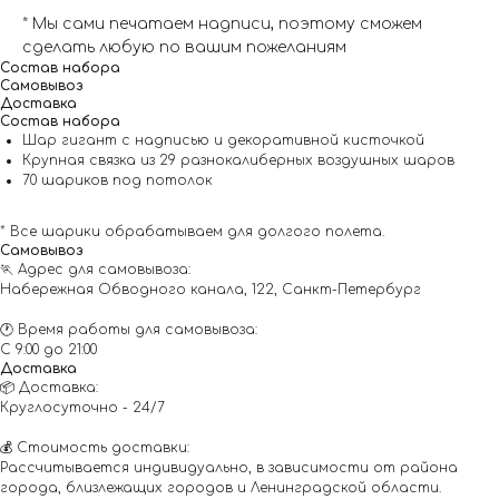
* Мы сами печатаем надписи, поэтому сможем
сделать любую по вашим пожеланиям
Состав набора
Самовывоз
Доставка
Состав набора
Шар гигант с надписью и декоративной кисточкой
Крупная связка из 29 разнокалиберных воздушных шаров
70 шариков под потолок
* Все шарики обрабатываем для долгого полета.
Самовывоз
🏃 Адрес для самовывоза:
Набережная Обводного канала, 122, Санкт-Петербург
🕐 Время работы для самовывоза:
С 9:00 до 21:00
Доставка
📦 Доставка:
Круглосуточно - 24/7
💰 Стоимость доставки:
Рассчитывается индивидуально, в зависимости от района
города, близлежащих городов и Ленинградской области.