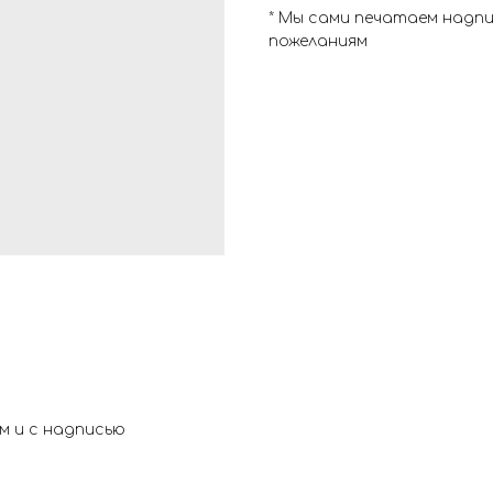
* Мы сами печатаем надп
пожеланиям
м и с надписью