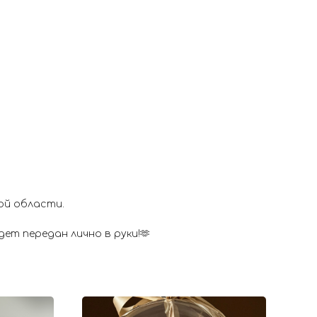
ой области.
ет передан лично в руки!🫶