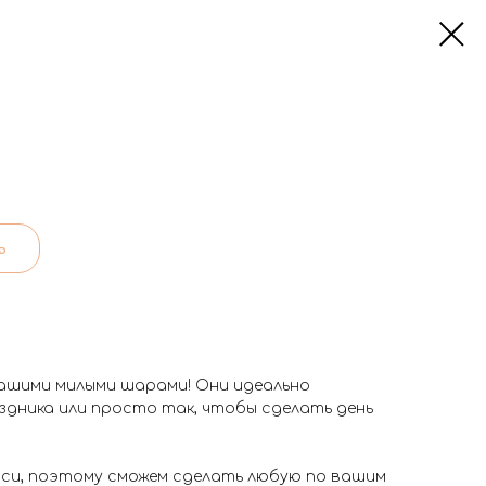
ь
ашими милыми шарами! Они идеально
здника или просто так, чтобы сделать день
иси, поэтому сможем сделать любую по вашим