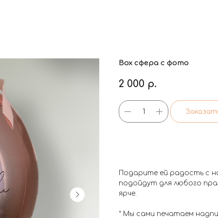
Box сфера с фото
2 000
р.
Заказат
Подарите ей радость с н
подойдут для любого пра
ярче.
* Мы сами печатаем надп