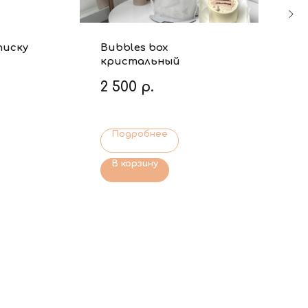
писку
Bubbles box
кристальный
2 500
р.
Подробнее
В корзину